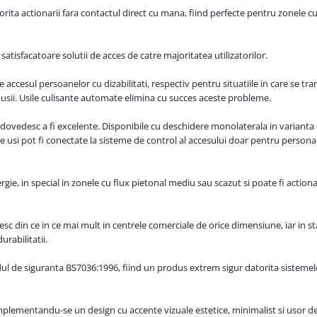
torita actionarii fara contactul direct cu mana, fiind perfecte pentru zonele cu
i satisfacatoare solutii de acces de catre majoritatea utilizatorilor.
ccesul persoanelor cu dizabilitati, respectiv pentru situatiile in care se tr
usii. Usile culisante automate elimina cu succes aceste probleme.
se dovedesc a fi excelente. Disponibile cu deschidere monolaterala in varianta
e usi pot fi conectate la sisteme de control al accesului doar pentru persona
, in special in zonele cu flux pietonal mediu sau scazut si poate fi actiona
esc din ce in ce mai mult in centrele comerciale de orice dimensiune, iar in sta
urabilitatii.
ul de siguranta BS7036:1996, fiind un produs extrem sigur datorita sistemelor
, implementandu-se un design cu accente vizuale estetice, minimalist si usor d