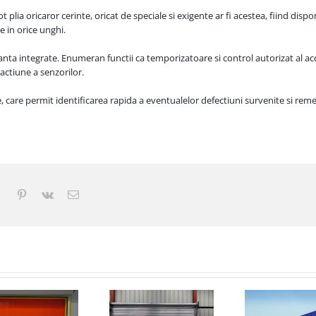
plia oricaror cerinte, oricat de speciale si exigente ar fi acestea, fiind dispo
e in orice unghi.
ranta integrate. Enumeran functii ca temporizatoare si control autorizat al ac
 actiune a senzorilor.
care permit identificarea rapida a eventualelor defectiuni survenite si rem
edIn
Tumblr
Pinterest
Vk
E-
mail: