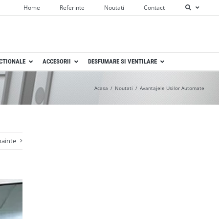
Home
Referinte
Noutati
Contact
ECTIONALE
ACCESORII
DESFUMARE SI VENTILARE
Acasa
Noutati
Avantajele Usilor Automate
nainte