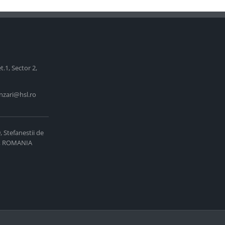
et.1, Sector 2,
nzari@hsl.ro
9, Stefanestii de
75, ROMANIA