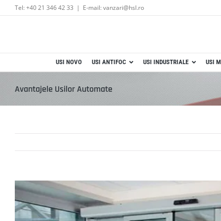
Skip
Tel: +40 21 346 42 33
|
E-mail: vanzari@hsl.ro
to
content
USI NOVO
USI ANTIFOC
USI INDUSTRIALE
USI M
Avantajele Usilor Automate
View
Larger
Image