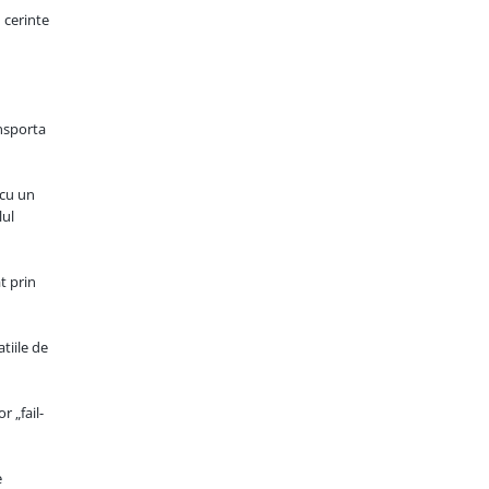
 cerinte
ansporta
 cu un
lul
t prin
tiile de
 „fail-
e