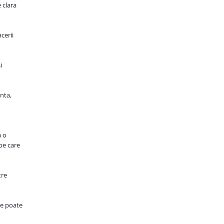
 clara
cerii
i
anta,
a o
pe care
tre
se poate