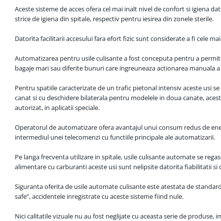
Aceste sisteme de acces ofera cel mai inalt nivel de confort si igiena da
strice de igiena din spitale, respectiv pentru iesirea din zonele sterile.
Datorita facilitarii accesului fara efort fizic sunt considerate a fi cele ma
Automatizarea pentru usile culisante a fost conceputa pentru a permite a
bagaje mari sau diferite bunuri care ingreuneaza actionarea manuala a 
Pentru spatiile caracterizate de un trafic pietonal intensiv aceste usi 
canat si cu deschidere bilaterala pentru modelele in doua canate, acest
autorizat, in aplicatii speciale.
Operatorul de automatizare ofera avantajul unui consum redus de energie
intermediul unei telecomenzi cu functiile principale ale automatizarii.
Pe langa frecventa utilizare in spitale, usile culisante automate se regas
alimentare cu carburanti aceste usi sunt nelipsite datorita fiabilitatii si d
Siguranta oferita de usile automate culisante este atestata de standard
safe”, accidentele inregistrate cu aceste sisteme fiind nule.
Nici calitatile vizuale nu au fost neglijate cu aceasta serie de produse