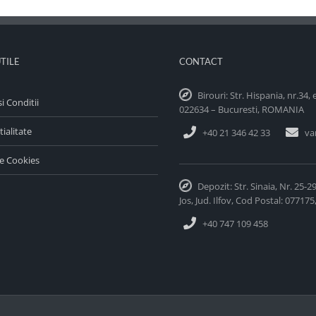
UTILE
CONTACT
Birouri: Str. Hispania, nr.34, 
i Conditii
022634 – Bucuresti, ROMANIA
ialitate
+40 21 346 42 33
va
de Cookies
Depozit: Str. Sinaia, Nr. 25-2
Jos, Jud. Ilfov, Cod Postal: 0771
+40 747 109 458