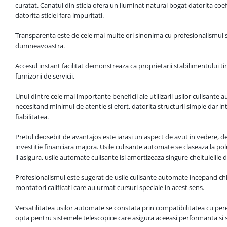
curatat. Canatul din sticla ofera un iluminat natural bogat datorita coefi
datorita sticlei fara impuritati.
Transparenta este de cele mai multe ori sinonima cu profesionalismul si 
dumneavoastra.
Accesul instant facilitat demonstreaza ca proprietarii stabilimentului tin
furnizorii de servicii.
Unul dintre cele mai importante beneficii ale utilizarii usilor culisante
necesitand minimul de atentie si efort, datorita structurii simple dar in
fiabilitatea.
Pretul deosebit de avantajos este iarasi un aspect de avut in vedere, de
investitie financiara majora. Usile culisante automate se claseaza la p
il asigura, usile automate culisante isi amortizeaza singure cheltuielile d
Profesionalismul este sugerat de usile culisante automate incepand ch
montatori calificati care au urmat cursuri speciale in acest sens.
Versatilitatea usilor automate se constata prin compatibilitatea cu pere
opta pentru sistemele telescopice care asigura aceeasi performanta si 