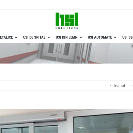
ETALICE
USI DE SPITAL
USI DIN LEMN
USI AUTOMATE
USI S
Inapoi
I