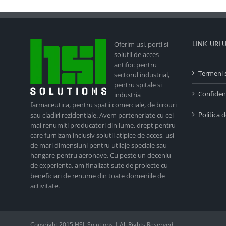
Oferim usi, porti si
LINK-URI 
solutii de acces
antifoc pentru
Termeni s
sectorul industrial,
pentru spitale si
Confident
industria
farmaceutica, pentru spatii comerciale, de birouri
Politica 
sau cladiri rezidentiale. Avem parteneriate cu cei
mai renumiti producatori din lume, drept pentru
care furnizam inclusiv solutii atipice de acces, usi
de mari dimensiuni pentru utilaje speciale sau
hangare pentru aeronave. Cu peste un deceniu
de experienta, am finalizat sute de proiecte cu
beneficiari de renume din toate domeniile de
activitate.
Copyright 2015 HSL Solutions | All Rights Reserved