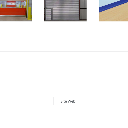
Beneficiile rulourilor
Versatilitatea usilor
industriale
NOVOLAM