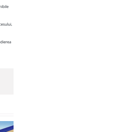
nibile
cesului,
edierea