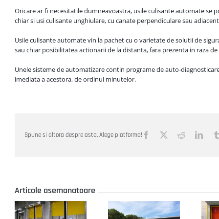
Oricare ar fi necesitatile dumneavoastra, usile culisante automate se pot 
chiar si usi culisante unghiulare, cu canate perpendiculare sau adiacent
Usile culisante automate vin la pachet cu o varietate de solutii de sigu
sau chiar posibilitatea actionarii de la distanta, fara prezenta in raza de
Unele sisteme de automatizare contin programe de auto-diagnosticare, 
imediata a acestora, de ordinul minutelor.
Facebook
X
Reddit
Link
Spune si altora despre asta, Alege platforma!
Articole asemanatoare