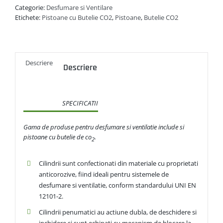
Categorie:
Desfumare si Ventilare
Etichete:
Pistoane cu Butelie CO2
,
Pistoane
,
Butelie CO2
Descriere
Descriere
SPECIFICATII
Gama de produse pentru desfumare si ventilatie include si
pistoane cu butelie de co
.
2
Cilindrii sunt confectionati din materiale cu proprietati
anticorozive, fiind ideali pentru sistemele de
desfumare si ventilatie, conform standardului UNI EN
12101-2.
Cilindrii penumatici au actiune dubla, de deschidere si
inchidere si sunt echipati cu mecanism de blocare la