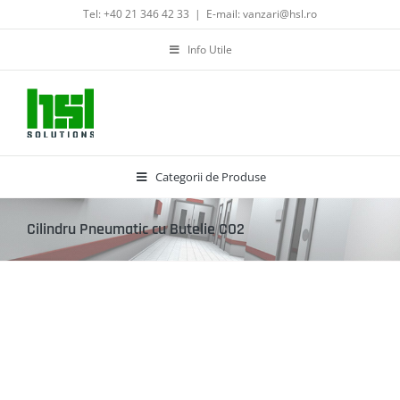
Skip
Tel: +40 21 346 42 33
|
E-mail: vanzari@hsl.ro
to
content
Info Utile
Categorii de Produse
Cilindru Pneumatic cu Butelie CO2