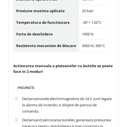
Presiune maxima aplicata
20 bari
Temperatura de functionare
-30°+ 120°C
Forta de deschidere
1900 N
Rezistenta mecanism de blocare
3000 N; 300°C
Actionarea manuala a pistoanelor cu butelie se poate
face in 2 moduri
PNEUMATIC
Declansatoarele electromagnetice de 24 V sunt legate
la alarma de incendiu si dirijate de panoul de
comanda.
Declansand percutarea buteliei, genereaza presiunea
necesara pentru deschiderea trapei conectata la