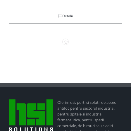
Detalii
Oferim usi, porti si solutii de acces
antifoc pentru sectorul industrial,
pentru spitale si industria
farmaceutica, pentru spatii
comerciale, de birouri sau cladiri