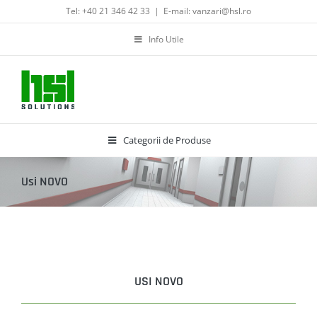
Skip
Tel: +40 21 346 42 33
|
E-mail: vanzari@hsl.ro
to
content
Info Utile
Categorii de Produse
Usi NOVO
USI NOVO