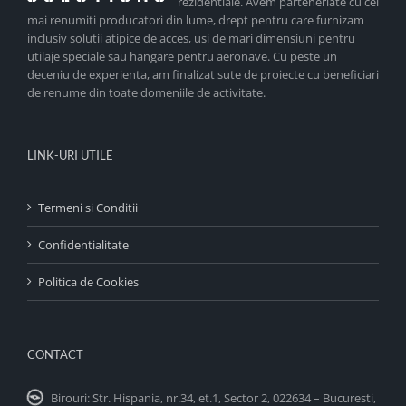
rezidentiale. Avem parteneriate cu cei
mai renumiti producatori din lume, drept pentru care furnizam
inclusiv solutii atipice de acces, usi de mari dimensiuni pentru
utilaje speciale sau hangare pentru aeronave. Cu peste un
deceniu de experienta, am finalizat sute de proiecte cu beneficiari
de renume din toate domeniile de activitate.
LINK-URI UTILE
Termeni si Conditii
Confidentialitate
Politica de Cookies
CONTACT
Birouri: Str. Hispania, nr.34, et.1, Sector 2, 022634 – Bucuresti,