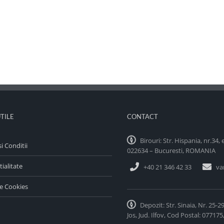
UTILE
CONTACT
Birouri: Str. Hispania, nr.34, 
i Conditii
022634 – Bucuresti, ROMANIA
ialitate
+40 21 346 42 33
va
de Cookies
Depozit: Str. Sinaia, Nr. 25-2
Jos, Jud. Ilfov, Cod Postal: 0771