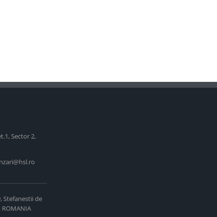
et.1, Sector 2,
nzari@hsl.ro
9, Stefanestii de
75, ROMANIA