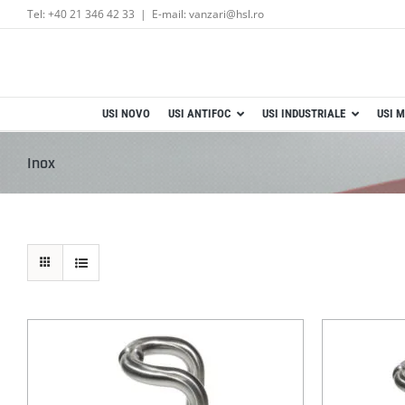
Skip
Tel: +40 21 346 42 33
|
E-mail: vanzari@hsl.ro
to
content
USI NOVO
USI ANTIFOC
USI INDUSTRIALE
USI M
Inox