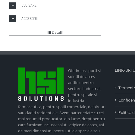
CULISARE
ACCESORII
Detalii
Oferim usi, porti si
LINK-URI 
solutii de acces
antifoc pentru
Termeni s
sectorul industrial,
pentru spitale si
Confident
industria
farmaceutica, pentru spatii comerciale, de birouri
Politica 
sau cladiri rezidentiale. Avem parteneriate cu cei
mai renumiti producatori din lume, drept pentru
care furnizam inclusiv solutii atipice de acces, usi
de mari dimensiuni pentru utilaje speciale sau