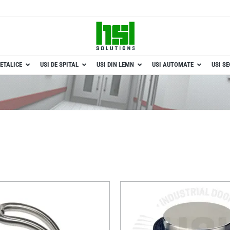
ETALICE
USI DE SPITAL
USI DIN LEMN
USI AUTOMATE
USI S