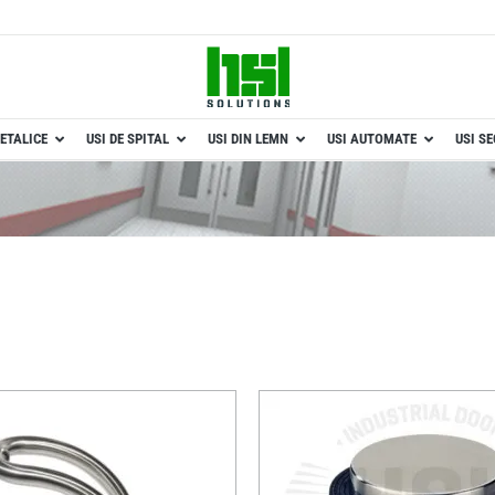
ETALICE
USI DE SPITAL
USI DIN LEMN
USI AUTOMATE
USI S