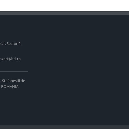
et.1, Sector 2,
nzari@hsl.ro
9, Stefanestii de
75, ROMANIA