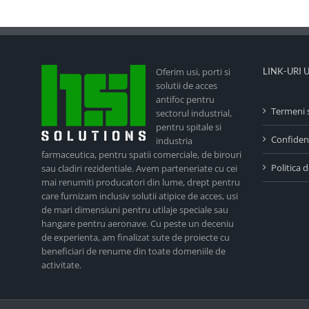
Oferim usi, porti si
LINK-URI 
solutii de acces
antifoc pentru
Termeni s
sectorul industrial,
pentru spitale si
Confident
industria
farmaceutica, pentru spatii comerciale, de birouri
Politica 
sau cladiri rezidentiale. Avem parteneriate cu cei
mai renumiti producatori din lume, drept pentru
care furnizam inclusiv solutii atipice de acces, usi
de mari dimensiuni pentru utilaje speciale sau
hangare pentru aeronave. Cu peste un deceniu
de experienta, am finalizat sute de proiecte cu
beneficiari de renume din toate domeniile de
activitate.