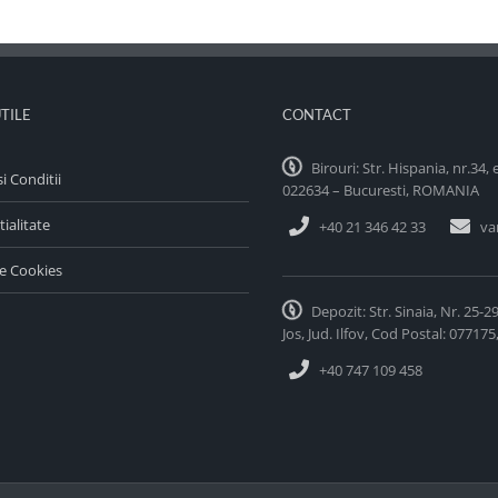
UTILE
CONTACT
Birouri: Str. Hispania, nr.34, 
i Conditii
022634 – Bucuresti, ROMANIA
ialitate
+40 21 346 42 33
va
de Cookies
Depozit: Str. Sinaia, Nr. 25-2
Jos, Jud. Ilfov, Cod Postal: 0771
+40 747 109 458