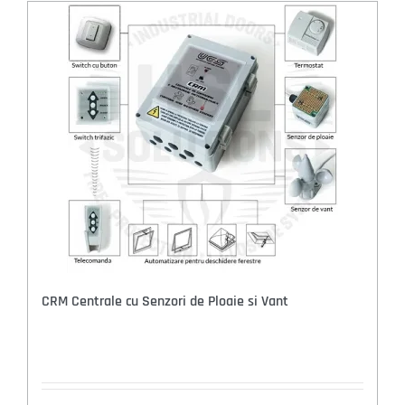
CRM Centrale cu Senzori de Ploaie si Vant