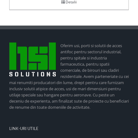
Detalii
Oferim usi, porti si solutii de acces
antifoc pentru sectorul industrial,
pentru spitale si industria
farmaceutica, pentru spatii
comerciale, de birouri sau cladiri
rezidentiale. Avem parteneriate cu cei
mai renumiti producatori din lume, drept pentru care furnizam
inclusiv solutii atipice de acces, usi de mari dimensiuni pentru
utilaje speciale sau hangare pentru aeronave. Cu peste un
deceniu de experienta, am finalizat sute de proiecte cu beneficiari
de renume din toate domeniile de activitate.
LINK-URI UTILE