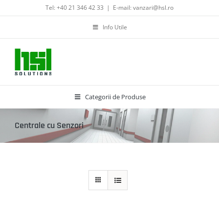
Skip
Tel: +40 21 346 42 33
|
E-mail: vanzari@hsl.ro
to
content
Info Utile
Categorii de Produse
Centrale cu Senzori