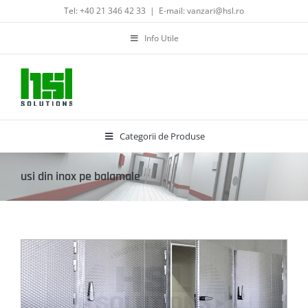
Skip
Tel: +40 21 346 42 33
|
E-mail: vanzari@hsl.ro
to
content
Info Utile
Categorii de Produse
usi din inox pe balamale