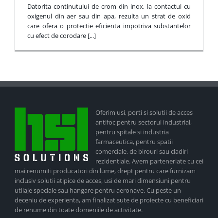
Datorita continutului de crom din inox, la contactul cu
oxigenul din aer sau din apa, rezulta un strat de oxid
care ofera o protectie eficienta impotriva substantelor
cu efect de corodare [...]
Oferim usi, porti si solutii de acces
antifoc pentru sectorul industrial,
pentru spitale si industria
farmaceutica, pentru spatii
comerciale, de birouri sau cladiri
rezidentiale. Avem parteneriate cu cei
mai renumiti producatori din lume, drept pentru care furnizam
inclusiv solutii atipice de acces, usi de mari dimensiuni pentru
utilaje speciale sau hangare pentru aeronave. Cu peste un
deceniu de experienta, am finalizat sute de proiecte cu beneficiari
de renume din toate domeniile de activitate.