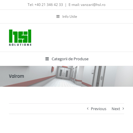
Skip
Tel: +40 21 346 42 33
|
E-mail: vanzari@hsl.ro
to
content
Info Utile
Categorii de Produse
Valrom
Previous
Next