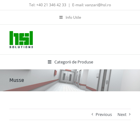
Skip
Tel: +40 21 346 42 33
|
E-mail: vanzari@hsl.ro
to
content
Info Utile
Categorii de Produse
Musse
Previous
Next