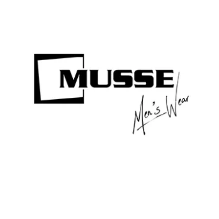
View
Larger
Image