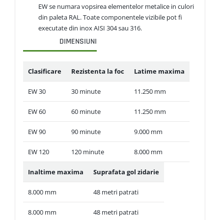
EW se numara vopsirea elementelor metalice in culori
din paleta RAL. Toate componentele vizibile pot fi
executate din inox AISI 304 sau 316.
DIMENSIUNI
Clasificare
Rezistenta la foc
Latime maxima
EW 30
30 minute
11.250 mm
EW 60
60 minute
11.250 mm
EW 90
90 minute
9.000 mm
EW 120
120 minute
8.000 mm
Inaltime maxima
Suprafata gol zidarie
8.000 mm
48 metri patrati
8.000 mm
48 metri patrati