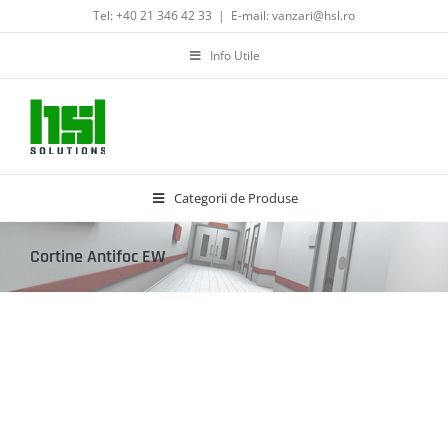
Skip
Tel: +40 21 346 42 33
|
E-mail: vanzari@hsl.ro
to
content
Info Utile
Categorii de Produse
Cortine Antifoc EW