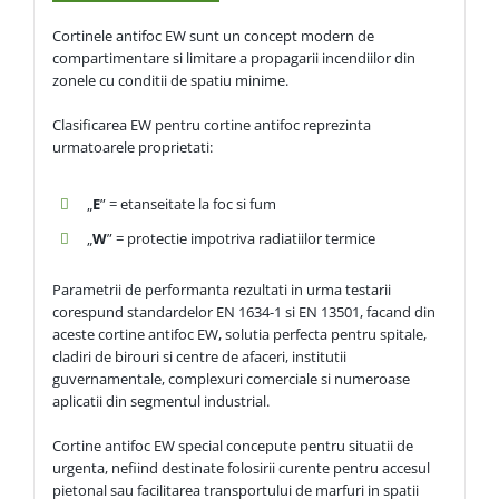
Cortinele antifoc EW sunt un concept modern de
compartimentare si limitare a propagarii incendiilor din
zonele cu conditii de spatiu minime.
Clasificarea EW pentru cortine antifoc reprezinta
urmatoarele proprietati:
„
E
” = etanseitate la foc si fum
„
W
” = protectie impotriva radiatiilor termice
Parametrii de performanta rezultati in urma testarii
corespund standardelor EN 1634-1 si EN 13501, facand din
aceste cortine antifoc EW, solutia perfecta pentru spitale,
cladiri de birouri si centre de afaceri, institutii
guvernamentale, complexuri comerciale si numeroase
aplicatii din segmentul industrial.
Cortine antifoc EW special concepute pentru situatii de
urgenta, nefiind destinate folosirii curente pentru accesul
pietonal sau facilitarea transportului de marfuri in spatii