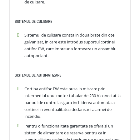
de culisare.
SISTEMUL DE CULISARE
Sistemul de culisare consta in doua brate din otel
galvanizat, in care este introdus suportul cortinei
antifoc EW, care impreuna formeaza un ansamblu
autoportant.
SISTEMUL DE AUTOMATIZARE
Cortina antifoc EW este pusa in miscare prin
intermediul unui motor tubular de 230 V conectat la
panoul de control asigura inchiderea automata a
cortinei in eventualitatea declansarii alarmei de
incendiu.
Pentru o functionalitate garantata se ofera si un
sistem de alimentare de rezerva pentru ca in
eventualitatea caderii de tensiune pe parcursul unei