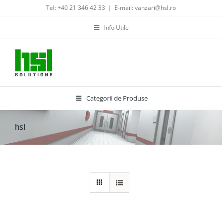
Skip
Tel: +40 21 346 42 33
|
E-mail: vanzari@hsl.ro
to
content
Info Utile
Categorii de Produse
hsl