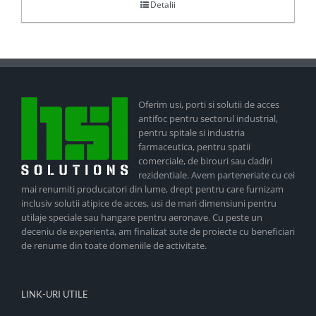
Detalii
Oferim usi, porti si solutii de acces
antifoc pentru sectorul industrial,
pentru spitale si industria
farmaceutica, pentru spatii
comerciale, de birouri sau cladiri
rezidentiale. Avem parteneriate cu cei
mai renumiti producatori din lume, drept pentru care furnizam
inclusiv solutii atipice de acces, usi de mari dimensiuni pentru
utilaje speciale sau hangare pentru aeronave. Cu peste un
deceniu de experienta, am finalizat sute de proiecte cu beneficiari
de renume din toate domeniile de activitate.
LINK-URI UTILE